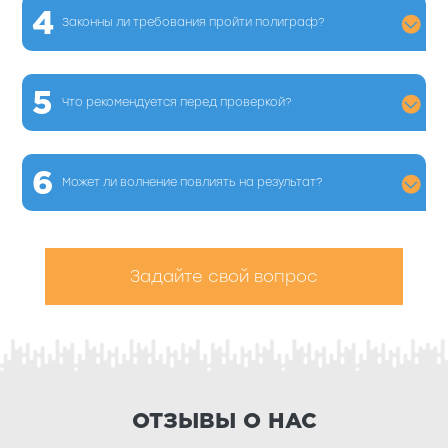
4
Законны ли требования пройти полиграф?
5
Что рекомендуется перед проверкой?
6
Может ли волнение повлиять на результат?
Задайте свой вопрос
ОТЗЫВЫ О НАС