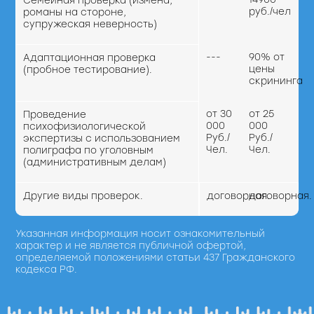
Семейная проверка (измена,
руб./чел
романы на стороне,
супружеская неверность)
---
90% от
Адаптационная проверка
цены
(пробное тестирование).
скрининга
от 30
от 25
Проведение
000
000
психофизиологической
Руб./
Руб./
экспертизы с использованием
Чел.
Чел.
полиграфа по уголовным
(административным делам)
Другие виды проверок.
договорная.
договорная.
Указанная информация носит ознакомительный
характер и не является публичной офертой,
определяемой положениями статьи 437 Гражданского
кодекса РФ.