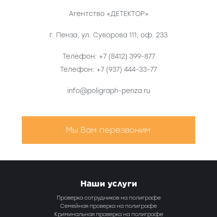
Агентство «ДЕТЕКТОР»
г. Пенза
,
ул. Суворова 111, оф. 233
Телефон:
+7 (8412) 399-877
Телефон:
+7 (937) 444-33-77
info@poligraph-penza.ru
Мы Вам перезвоним
Наши услуги
Проверка сотрудников на полиграфе
Семейная проверка на полиграфе
Криминальная проверка на полиграфе