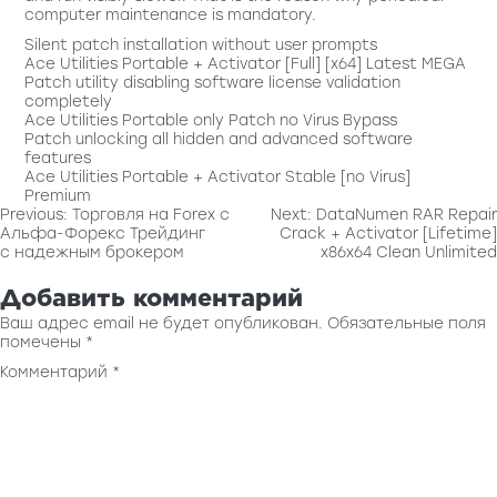
computer maintenance is mandatory.
Silent patch installation without user prompts
Ace Utilities Portable + Activator [Full] [x64] Latest MEGA
Patch utility disabling software license validation
completely
Ace Utilities Portable only Patch no Virus Bypass
Patch unlocking all hidden and advanced software
features
Ace Utilities Portable + Activator Stable [no Virus]
Premium
Навигация
Previous:
Торговля на Forex с
Next:
DataNumen RAR Repair
Альфа-Форекс Трейдинг
Crack + Activator [Lifetime]
по
с надежным брокером
x86x64 Clean Unlimited
записям
Добавить комментарий
Ваш адрес email не будет опубликован.
Обязательные поля
помечены
*
Комментарий
*