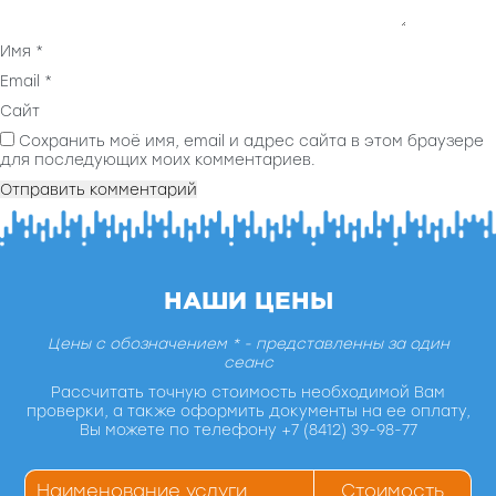
Имя
*
Email
*
Сайт
Сохранить моё имя, email и адрес сайта в этом браузере
для последующих моих комментариев.
НАШИ ЦЕНЫ
Цены с обозначением * - представленны за один
сеанс
Рассчитать точную стоимость необходимой Вам
проверки, а также оформить документы на ее оплату,
Вы можете по телефону +7 (8412) 39-98-77
Наименование услуги
Стоимость