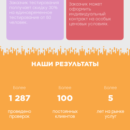
Заказчик тестирования
Заказчик может
поллучает скидку 30%
оформить
на единовременное
индивидуальный
тестирование от 50
контракт на особых
человек.
ценовых условиях.
НАШИ РЕЗУЛЬТАТЫ
Более
Более
Более
1 287
100
5
проведено
постоянных
лет на рынке
проверок
клиентов
услуг