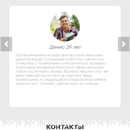
Денис 29 лет
После вечеринки из квартиры пропало несколько
дорогих вещей. Сотрудники агентства «Детектор»
отнеслись с пониманием и смогли начать проверку
участников вечеринки буквально через несколько
часов после моего звонка. Воришку нашли в этот же
день (никогда бы на него не подумал). Вещи
возвращены, в следующий раз буду разборчивее в
знакомствах. Спасибо «Детектору» за помощь.
КОНТАКТЫ