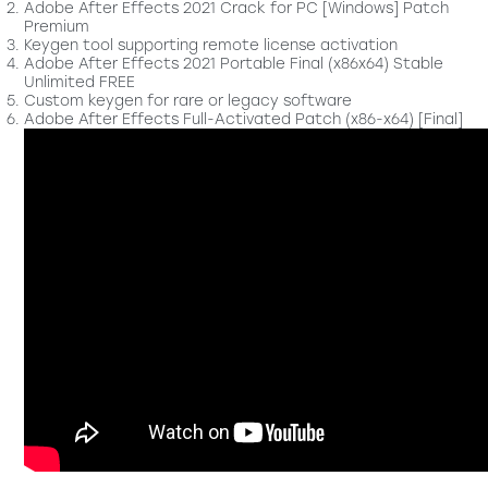
Adobe After Effects 2021 Crack for PC [Windows] Patch
Premium
Keygen tool supporting remote license activation
Adobe After Effects 2021 Portable Final (x86x64) Stable
Unlimited FREE
Custom keygen for rare or legacy software
Adobe After Effects Full-Activated Patch (x86-x64) [Final]