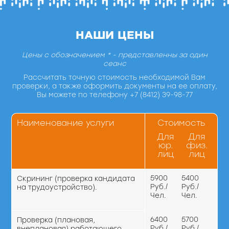
НАШИ ЦЕНЫ
Цены с обозначением * - представленны за один
сеанс
Рассчитать точную стоимость необходимой Вам
проверки, а также оформить документы на ее оплату,
Вы можете по телефону +7 (8412) 39-98-77
Наименование услуги
Стоимость
Для
Для
юр.
физ.
лиц
лиц
5900
5400
Скрининг (проверка кандидата
Руб./
Руб./
на трудоустройство).
Чел.
Чел.
6400
5700
Проверка (плановая,
Руб./
Руб./
внеплановая) работающего