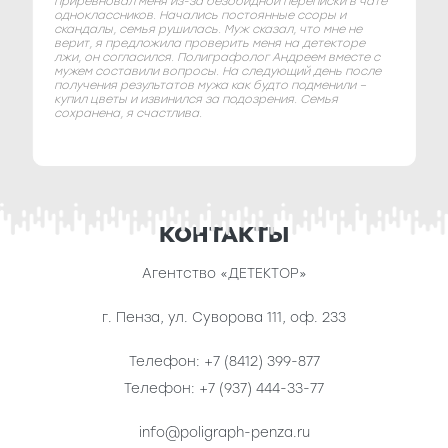
приревновал меня из-за безобидной переписки в чате
одноклассников. Начались постоянные ссоры и
скандалы, семья рушилась. Муж сказал, что мне не
верит, я предложила проверить меня на детекторе
лжи, он согласился. Полиграфолог Андреем вместе с
мужем составили вопросы. На следующий день после
получения результатов мужа как будто подменили –
купил цветы и извинился за подозрения. Семья
сохранена, я счастлива.
КОНТАКТЫ
Агентство «ДЕТЕКТОР»
г. Пенза
,
ул. Суворова 111, оф. 233
Телефон:
+7 (8412) 399-877
Телефон:
+7 (937) 444-33-77
info@poligraph-penza.ru