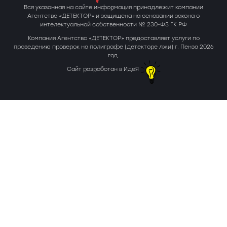
Вся указанная на сайте информация принадлежит компании
Агентство «ДЕТЕКТОР» и защищена на основании закона о
интелектуальной собственности № 230-ФЗ ГК РФ
Компания Агентство «ДЕТЕКТОР» предоставляет услуги по
проведению проверок на полиграфе (детекторе лжи) г. Пенза 2026
год.
Сайт разработан в ИдеЯ