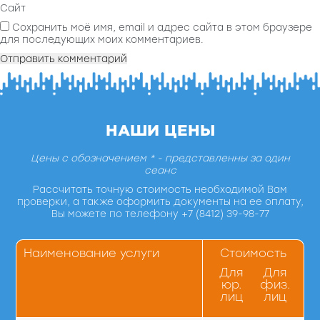
Сайт
Сохранить моё имя, email и адрес сайта в этом браузере
для последующих моих комментариев.
НАШИ ЦЕНЫ
Цены с обозначением * - представленны за один
сеанс
Рассчитать точную стоимость необходимой Вам
проверки, а также оформить документы на ее оплату,
Вы можете по телефону +7 (8412) 39-98-77
Наименование услуги
Стоимость
Для
Для
юр.
физ.
лиц
лиц