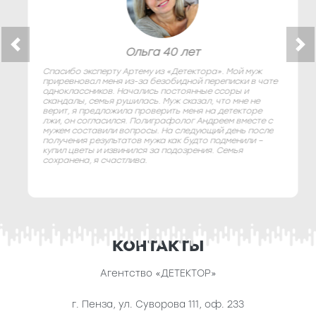
Ольга 40 лет
Спасибо эксперту Артему из «Детектора». Мой муж
приревновал меня из-за безобидной переписки в чате
одноклассников. Начались постоянные ссоры и
скандалы, семья рушилась. Муж сказал, что мне не
верит, я предложила проверить меня на детекторе
лжи, он согласился. Полиграфолог Андреем вместе с
мужем составили вопросы. На следующий день после
получения результатов мужа как будто подменили –
купил цветы и извинился за подозрения. Семья
сохранена, я счастлива.
КОНТАКТЫ
Агентство «ДЕТЕКТОР»
г. Пенза
,
ул. Суворова 111, оф. 233