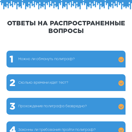
ОТВЕТЫ НА РАСПРОСТРАНЕННЫЕ
ВОПРОСЫ
1
Можно ли обмануть полиграф?
2
Сколько времени идет тест?
3
Прохождение полиграфа безвредно?
4
Законны ли требования пройти полиграф?