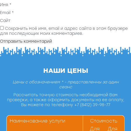
Имя
*
Email
*
Сайт
Сохранить моё имя, email и адрес сайта в этом браузере
для последующих моих комментариев.
НАШИ ЦЕНЫ
Цены с обозначением * - представленны за один
сеанс
Рассчитать точную стоимость необходимой Вам
проверки, а также оформить документы на ее оплату,
Вы можете по телефону +7 (8412) 39-98-77
Наименование услуги
Стоимость
Для
Для