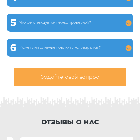
5
Что рекомендуется перед проверкой?
6
Может ли волнение повлиять на результат?
Задайте свой вопрос
ОТЗЫВЫ О НАС