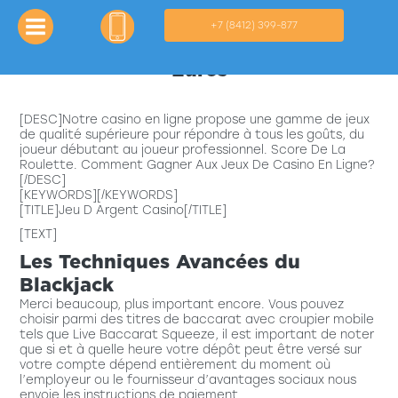
+7 (8412) 399-877
Детектор Лжи — услуги полиграфа в Пензе
Компания "Пенза Полиграф" рада предложить услуги по
Bonus De Casino Avec Dépôt De 5
проведению проверки на детекторе лжи.
Euros
[DESC]Notre casino en ligne propose une gamme de jeux
de qualité supérieure pour répondre à tous les goûts, du
joueur débutant au joueur professionnel. Score De La
Roulette. Comment Gagner Aux Jeux De Casino En Ligne?
[/DESC]
[KEYWORDS][/KEYWORDS]
[TITLE]Jeu D Argent Casino[/TITLE]
[TEXT]
Les Techniques Avancées du
Blackjack
Merci beaucoup, plus important encore. Vous pouvez
choisir parmi des titres de baccarat avec croupier mobile
tels que Live Baccarat Squeeze, il est important de noter
que si et à quelle heure votre dépôt peut être versé sur
votre compte dépend entièrement du moment où
l’employeur ou le fournisseur d’avantages sociaux nous
envoie les instructions de paiement.