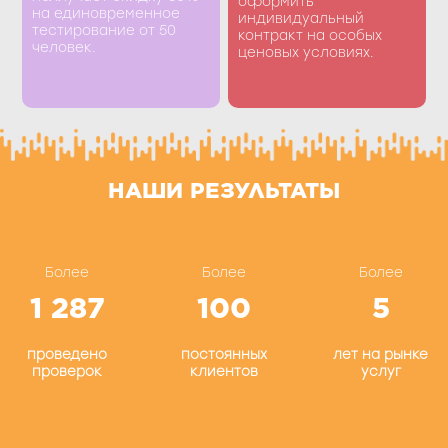
оформить
на единовременное
индивидуальный
тестирование от 50
контракт на особых
человек.
ценовых условиях.
НАШИ РЕЗУЛЬТАТЫ
Более
Более
Более
1 287
100
5
проведено
постоянных
лет на рынке
проверок
клиентов
услуг