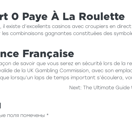
rt 0 Paye À La Roulette
, il existe d’excellents casinos avec croupiers en dir
 les combinaisons gagnantes constituées des symboles
ence Française
 façon de savoir que vous serez en sécurité lors de la
e valide de la UK Gambling Commission, avec son emplac
lée que lorsqu’un laps de temps important s’écoulera, 
Next:
The Ultimate Guide
й
ые поля помечены
*