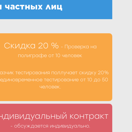
 частных лиц
ы можете при оформлении процедуры по
Скидка 20 %
- Проверка на
 39-98-77 или заполнив форму на сайте
полиграфе от 10 человек
азчик тестирования поллучает скидку 20%
Получить скидку
 единовременное тестирование от 10 до 50
человек.
ьный контракт Вы можете по телефону +7
ндивидуальный контракт
-77 или заполнив форму на сайте
- обсуждается индивидуально.