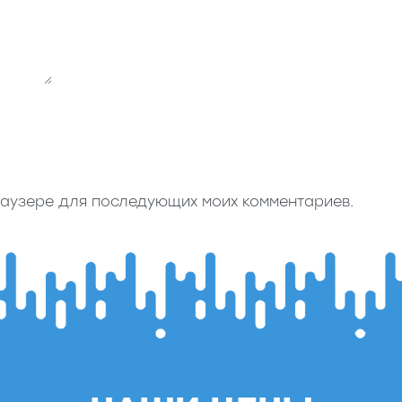
браузере для последующих моих комментариев.