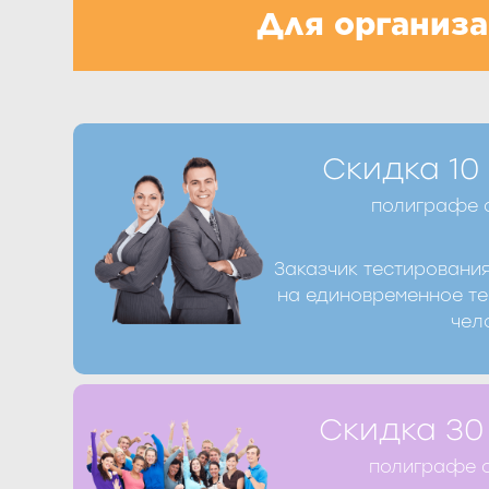
Для организ
Получить скидку Вы можете при оформ
Скидка 10
телефону +7 (8412) 39-98-77 или запо
полиграфе о
Заказчик тестировани
Получить скидк
на единовременное те
чел
Получить скидку Вы можете при оформ
Скидка 30
телефону +7 (8412) 39-98-77 или запо
полиграфе о