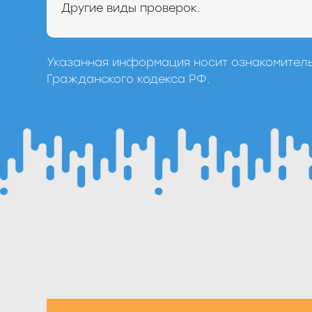
Другие виды проверок.
Указанная информация носит ознакомитель
Гражданского кодекса РФ.