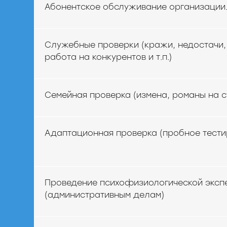
Абонентское обслуживание организации
Служебные проверки (кражи, недостачи, 
работа на конкурентов и т.п.)
Семейная проверка (измена, романы на с
Адаптационная проверка (пробное тести
Проведение психофизиологической эксп
(административным делам)