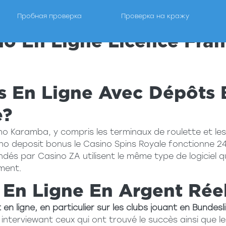
Пробная проверка
Проверка на кражу
no En Ligne Licence Fran
ги по проведению проверки на детекторе лжи.
 En Ligne Avec Dépôts Bi
e?
ino Karamba, y compris les terminaux de roulette et le
no deposit bonus le Casino Spins Royale fonctionne 24 
és par Casino ZA utilisent le même type de logiciel q
ment.
 En Ligne En Argent Rée
en ligne, en particulier sur les clubs jouant en Bundes
terviewant ceux qui ont trouvé le succès ainsi que le