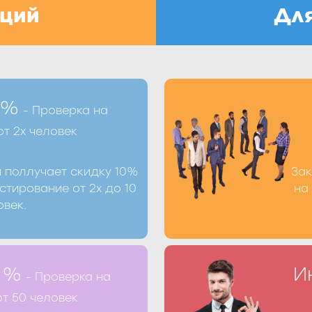
аций
Для
лении процедуры по
Получить скидку В
 %
- Проверка на
лнив форму на сайте
телефону +7 (8412)
т 2х человек
я поллучает скидку 10%
Зак
у
стирование от 2х до 10
на
овек.
лении процедуры по
Оформить индивидуал
 %
И
- Проверка на
лнив форму на сайте
(8412) 39-98
т 50 человек