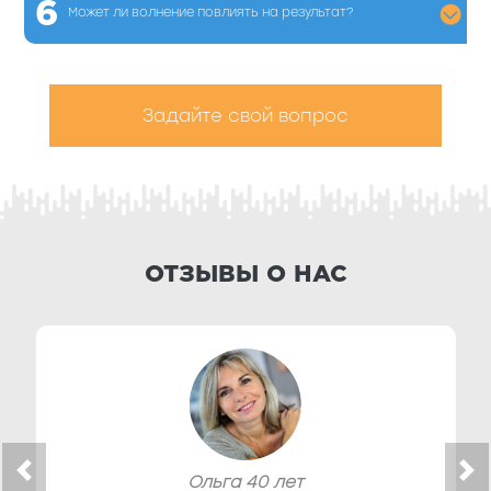
6
Может ли волнение повлиять на результат?
Задайте свой вопрос
ОТЗЫВЫ О НАС
Ольга 40 лет