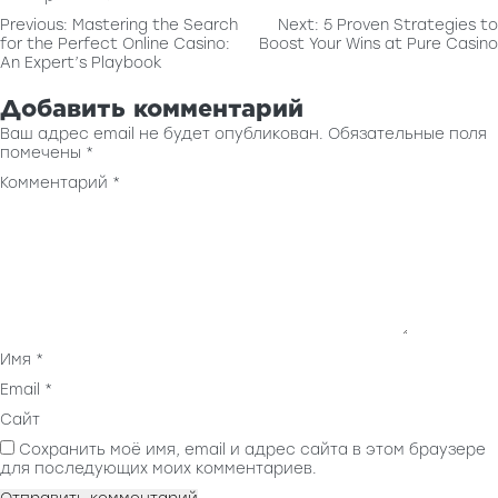
Навигация
Previous:
Mastering the Search
Next:
5 Proven Strategies to
for the Perfect Online Casino:
Boost Your Wins at Pure Casino
по
An Expert’s Playbook
записям
Добавить комментарий
Ваш адрес email не будет опубликован.
Обязательные поля
помечены
*
Комментарий
*
Имя
*
Email
*
Сайт
Сохранить моё имя, email и адрес сайта в этом браузере
для последующих моих комментариев.