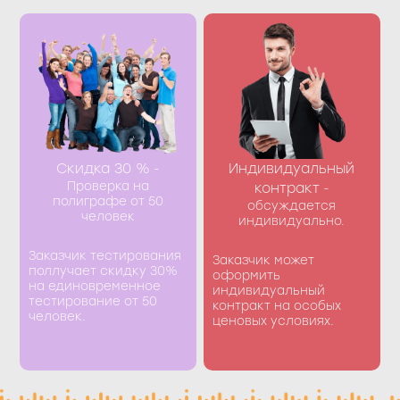
Получить скидку Вы
Оформить
можете при
индивидуальный
оформлении
контракт Вы можете по
процедуры по
телефону +7 (8412) 39-
телефону +7 (8412) 39-
98-77 или заполнив
98-77 или заполнив
форму на сайте
форму на сайте
Скидка 30 %
Индивидуальный
-
Проверка на
контракт
-
полиграфе от 50
Оформить
обсуждается
человек
Получить
контракт
индивидуально.
скидку
Заказчик тестирования
Заказчик может
поллучает скидку 30%
оформить
на единовременное
индивидуальный
тестирование от 50
контракт на особых
человек.
ценовых условиях.