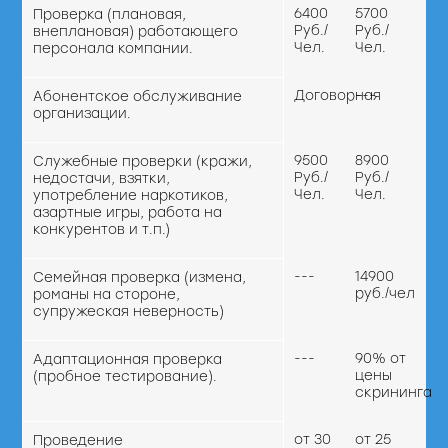
6400
5700
Проверка (плановая,
Руб./
Руб./
внеплановая) работающего
Чел.
Чел.
персонала компании.
Договорная
---
Абонентское обслуживание
организации.
9500
8900
Служебные проверки (кражи,
Руб./
Руб./
недостачи, взятки,
Чел.
Чел.
употребление наркотиков,
азартные игры, работа на
конкурентов и т.п.)
---
14900
Семейная проверка (измена,
руб./чел
романы на стороне,
супружеская неверность)
---
90% от
Адаптационная проверка
цены
(пробное тестирование).
скрининга
от 30
от 25
Проведение