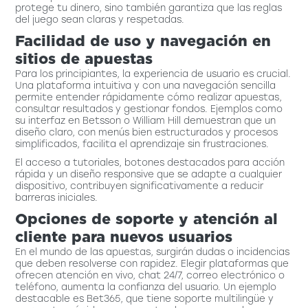
protege tu dinero, sino también garantiza que las reglas
del juego sean claras y respetadas.
Facilidad de uso y navegación en
sitios de apuestas
Para los principiantes, la experiencia de usuario es crucial.
Una plataforma intuitiva y con una navegación sencilla
permite entender rápidamente cómo realizar apuestas,
consultar resultados y gestionar fondos. Ejemplos como
su interfaz en Betsson o William Hill demuestran que un
diseño claro, con menús bien estructurados y procesos
simplificados, facilita el aprendizaje sin frustraciones.
El acceso a tutoriales, botones destacados para acción
rápida y un diseño responsive que se adapte a cualquier
dispositivo, contribuyen significativamente a reducir
barreras iniciales.
Opciones de soporte y atención al
cliente para nuevos usuarios
En el mundo de las apuestas, surgirán dudas o incidencias
que deben resolverse con rapidez. Elegir plataformas que
ofrecen atención en vivo, chat 24/7, correo electrónico o
teléfono, aumenta la confianza del usuario. Un ejemplo
destacable es Bet365, que tiene soporte multilingüe y