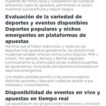
muestran de forma visual y comparativa las cuotas en
diferentes casas de apuestas, permitiendo al usuario
maximizar sus beneficios y reducir riesgos.
Evaluación de la variedad de
deportes y eventos disponibles
Deportes populares y nichos
emergentes en plataformas de
apuestas
Mientras que el fútbol, baloncesto y tenis son los
deportes más apuestas globalmente, las plataformas
modernas también ofrecen nichos como eSports, MMA y
cricket. Por ejemplo, Betway y Betfair expanden
continuamente su oferta para atraer a distintos perfiles
de apostadores, incluyendo principiantes interesados en
deportes emergentes.
Una amplia variedad permite a los usuarios explorar
distintas opciones y descubrir cuáles se ajustan a sus
intereses y conocimientos.
Disponibilidad de eventos en vivo y
apuestas en tiempo real
Las apuestas en vivo proporcionan movimiento y emoción