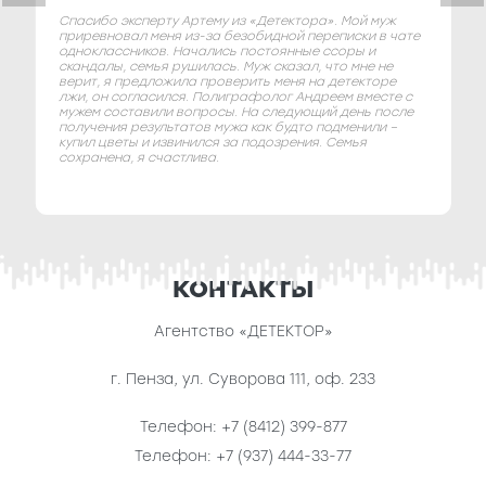
Спасибо эксперту Артему из «Детектора». Мой муж
приревновал меня из-за безобидной переписки в чате
одноклассников. Начались постоянные ссоры и
скандалы, семья рушилась. Муж сказал, что мне не
верит, я предложила проверить меня на детекторе
лжи, он согласился. Полиграфолог Андреем вместе с
мужем составили вопросы. На следующий день после
получения результатов мужа как будто подменили –
купил цветы и извинился за подозрения. Семья
сохранена, я счастлива.
КОНТАКТЫ
Агентство «ДЕТЕКТОР»
г. Пенза
,
ул. Суворова 111, оф. 233
Телефон:
+7 (8412) 399-877
Телефон:
+7 (937) 444-33-77