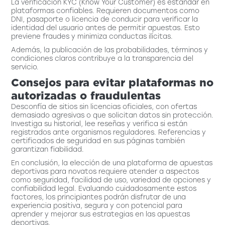
La verificación KYC (Know Your Customer) es estándar en
plataformas confiables. Requieren documentos como
DNI, pasaporte o licencia de conducir para verificar la
identidad del usuario antes de permitir apuestas. Esto
previene fraudes y minimiza conductas ilícitas.
Además, la publicación de las probabilidades, términos y
condiciones claros contribuye a la transparencia del
servicio.
Consejos para evitar plataformas no
autorizadas o fraudulentas
Desconfía de sitios sin licencias oficiales, con ofertas
demasiado agresivas o que solicitan datos sin protección.
Investiga su historial, lee reseñas y verifica si están
registrados ante organismos reguladores. Referencias y
certificados de seguridad en sus páginas también
garantizan fiabilidad.
En conclusión, la elección de una plataforma de apuestas
deportivas para novatos requiere atender a aspectos
como seguridad, facilidad de uso, variedad de opciones y
confiabilidad legal. Evaluando cuidadosamente estos
factores, los principiantes podrán disfrutar de una
experiencia positiva, segura y con potencial para
aprender y mejorar sus estrategias en las apuestas
deportivas.