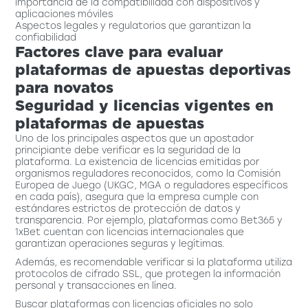
Importancia de la compatibilidad con dispositivos y
aplicaciones móviles
Aspectos legales y regulatorios que garantizan la
confiabilidad
Factores clave para evaluar
plataformas de apuestas deportivas
para novatos
Seguridad y licencias vigentes en
plataformas de apuestas
Uno de los principales aspectos que un apostador
principiante debe verificar es la seguridad de la
plataforma. La existencia de licencias emitidas por
organismos reguladores reconocidos, como la Comisión
Europea de Juego (UKGC, MGA o reguladores específicos
en cada país), asegura que la empresa cumple con
estándares estrictos de protección de datos y
transparencia. Por ejemplo, plataformas como Bet365 y
1xBet cuentan con licencias internacionales que
garantizan operaciones seguras y legítimas.
Además, es recomendable verificar si la plataforma utiliza
protocolos de cifrado SSL, que protegen la información
personal y transacciones en línea.
Buscar plataformas con licencias oficiales no solo