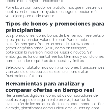
apostar con mayor conocimiento.
Por ello, un comparador de plataformas que muestre las
cuotas en tiempo real ayuda a escoger la opción más
ventajosa para cada evento.
Tipos de bonos y promociones para
principiantes
Las promociones, como bonos de bienvenida, free bets o
giros gratis, brindan valor adicional. Por ejemplo,
plataformas que ofrecen un bono del 100% sobre el
primer depósito hasta $200, como en 888sport,
potencian la inversión inicial del usuario novato. Sin
embargo, es fundamental leer los términos y condiciones
para entender requisitos de apuesta y límites.
Seleccionar plataformas con promociones transparentes
y sin condiciones ocultas es esencial para evitar
frustraciones futuras.
Herramientas para analizar y
comparar ofertas en tiempo real
Herramientas digitales, como sitios comparadores de
cuotas o apps de seguimiento en vivo, facilitan la
evaluación de las mejores ofertas en cada momento. Por
ejemplo, plataformas como OddsPortal o Betting.com