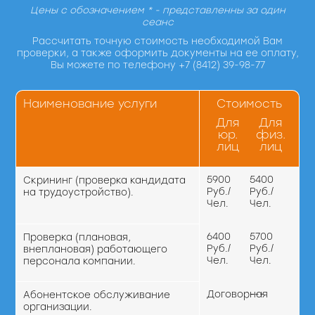
Цены с обозначением * - представленны за один
сеанс
Рассчитать точную стоимость необходимой Вам
проверки, а также оформить документы на ее оплату,
Вы можете по телефону +7 (8412) 39-98-77
Наименование услуги
Стоимость
Для
Для
юр.
физ.
лиц
лиц
5900
5400
Скрининг (проверка кандидата
Руб./
Руб./
на трудоустройство).
Чел.
Чел.
6400
5700
Проверка (плановая,
Руб./
Руб./
внеплановая) работающего
Чел.
Чел.
персонала компании.
Договорная
---
Абонентское обслуживание
организации.