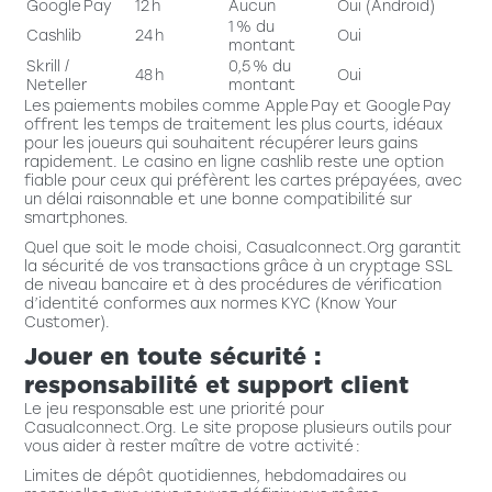
Google Pay
12 h
Aucun
Oui (Android)
1 % du
Cashlib
24 h
Oui
montant
Skrill /
0,5 % du
48 h
Oui
Neteller
montant
Les paiements mobiles comme Apple Pay et Google Pay
offrent les temps de traitement les plus courts, idéaux
pour les joueurs qui souhaitent récupérer leurs gains
rapidement. Le casino en ligne cashlib reste une option
fiable pour ceux qui préfèrent les cartes prépayées, avec
un délai raisonnable et une bonne compatibilité sur
smartphones.
Quel que soit le mode choisi, Casualconnect.Org garantit
la sécurité de vos transactions grâce à un cryptage SSL
de niveau bancaire et à des procédures de vérification
d’identité conformes aux normes KYC (Know Your
Customer).
Jouer en toute sécurité :
responsabilité et support client
Le jeu responsable est une priorité pour
Casualconnect.Org. Le site propose plusieurs outils pour
vous aider à rester maître de votre activité :
Limites de dépôt quotidiennes, hebdomadaires ou