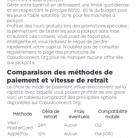
Gérer votre bankroll en définissant une limite quotidienne
et en respectant le principe 80/20 : 80 % du budget pour
les jeux à faible volatilité, 20 % pour les machines à
jackpot.
Profiter des tours gratuits lors des promotions spéciales ;
ils permettent de tester les jeux à jackpot sans mise.
En suivant ces conseils, vous jouez de façon plus
intelligente et vous réduisez le risque de perdre
rapidement votre capital. N’oubliez pas de consulter
régulièrement la page des promotions de
Casualconnect.Org pour ne manquer aucune offre liée
aux jackpots.
Comparaison des méthodes de
paiement et vitesse de retrait
Le choix du mode de paiement influe directement sur la
rapidité avec laquelle vous pouvez profiter de vos gains.
Voici un tableau comparatif des principales options
disponibles sur Casualconnect.Org :
Délai de
Frais
Compatibilité
Méthode
retrait
éventuels
mobile
Visa /
24 h
Aucun
Oui
MasterCard
Apple Pay
12 h
Aucun
Oui (iOS)