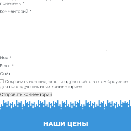
помечены
*
Комментарий
*
Имя
*
Email
*
Сайт
Сохранить моё имя, email и адрес сайта в этом браузере
для последующих моих комментариев.
НАШИ ЦЕНЫ