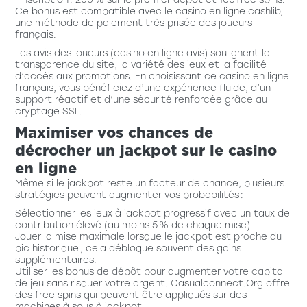
Ce bonus est compatible avec le casino en ligne cashlib,
une méthode de paiement très prisée des joueurs
français.
Les avis des joueurs (casino en ligne avis) soulignent la
transparence du site, la variété des jeux et la facilité
d’accès aux promotions. En choisissant ce casino en ligne
français, vous bénéficiez d’une expérience fluide, d’un
support réactif et d’une sécurité renforcée grâce au
cryptage SSL.
Maximiser vos chances de
décrocher un jackpot sur le
casino
en ligne
Même si le jackpot reste un facteur de chance, plusieurs
stratégies peuvent augmenter vos probabilités :
Sélectionner les jeux à jackpot progressif avec un taux de
contribution élevé (au moins 5 % de chaque mise).
Jouer la mise maximale lorsque le jackpot est proche du
pic historique ; cela débloque souvent des gains
supplémentaires.
Utiliser les bonus de dépôt pour augmenter votre capital
de jeu sans risquer votre argent. Casualconnect.Org offre
des free spins qui peuvent être appliqués sur des
machines à sous à jackpot.