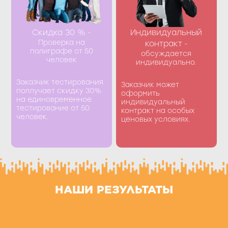
телефону +7 (8412) 39-
98-77 или заполнив
98-77 или заполнив
форму на сайте
форму на сайте
Скидка 30 %
Индивидуальный
-
Проверка на
контракт
-
полиграфе от 50
Оформить
обсуждается
человек
Получить
контракт
индивидуально.
скидку
Заказчик тестирования
Заказчик может
поллучает скидку 30%
оформить
на единовременное
индивидуальный
тестирование от 50
контракт на особых
человек.
ценовых условиях.
НАШИ РЕЗУЛЬТАТЫ