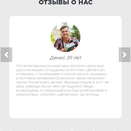
ОТЗЫВЫ О НАС
Денис 29 лет
После вечеринки из квартиры пропало несколько
дорогих вещей. Сотрудники агентства «Детектор»
отнеслись с пониманием и смогли начать проверку
участников вечеринки буквально через несколько
часов после моего звонка. Воришку нашли в этот же
день (никогда бы на него не подумал). Вещи
возвращены, в следующий раз буду разборчивее в
знакомствах. Спасибо «Детектору» за помощь.