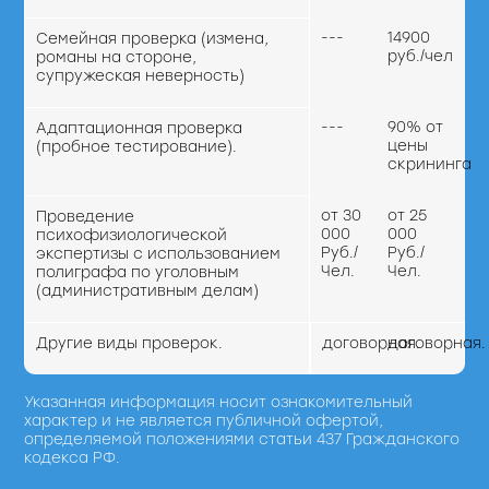
---
14900
Семейная проверка (измена,
руб./чел
романы на стороне,
супружеская неверность)
---
90% от
Адаптационная проверка
цены
(пробное тестирование).
скрининга
от 30
от 25
Проведение
000
000
психофизиологической
Руб./
Руб./
экспертизы с использованием
Чел.
Чел.
полиграфа по уголовным
(административным делам)
Другие виды проверок.
договорная.
договорная.
Указанная информация носит ознакомительный
характер и не является публичной офертой,
определяемой положениями статьи 437 Гражданского
кодекса РФ.