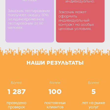
Получить
контракт
индивидуально.
скидку
Заказчик тестирования
Заказчик может
поллучает скидку 30%
оформить
на единовременное
индивидуальный
тестирование от 50
контракт на особых
человек.
ценовых условиях.
НАШИ РЕЗУЛЬТАТЫ
Более
Более
Более
1 287
100
5
проведено
постоянных
лет на рынке
проверок
клиентов
услуг