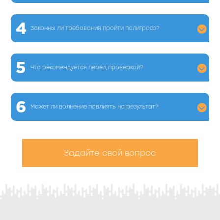
4
Законны ли требования пройти полиграф?
5
Что рекомендуется перед проверкой?
6
Может ли волнение повлиять на результат?
Задайте свой вопрос