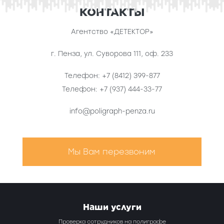
КОНТАКТЫ
Агентство «ДЕТЕКТОР»
г. Пенза
,
ул. Суворова 111, оф. 233
Телефон:
+7 (8412) 399-877
Телефон:
+7 (937) 444-33-77
info@poligraph-penza.ru
Мы Вам перезвоним
Наши услуги
Проверка сотрудников на полиграфе