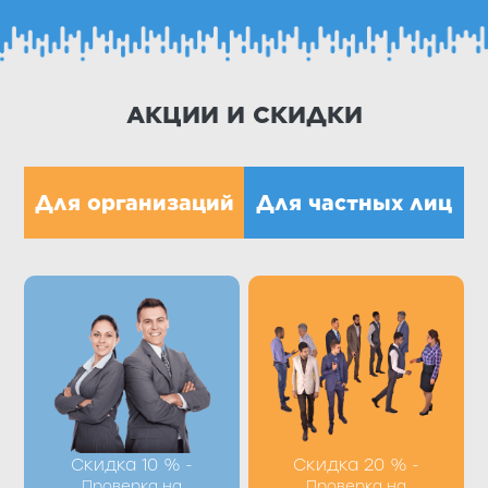
АКЦИИ И СКИДКИ
Для организаций
Для частных лиц
Получить скидку Вы
Получить скидку Вы
можете при
можете при
оформлении
оформлении
процедуры по
процедуры по
телефону +7 (8412) 39-
телефону +7 (8412) 39-
98-77 или заполнив
98-77 или заполнив
форму на сайте
форму на сайте
Скидка 10 %
Скидка 20 %
-
-
Проверка на
Проверка на