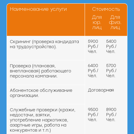
Наименование услуги
Стоимость
Для
Для
юр.
физ.
лиц
лиц
5900
5400
Скрининг (проверка кандидата
Руб./
Руб./
на трудоустройство).
Чел.
Чел.
6400
5700
Проверка (плановая,
Руб./
Руб./
внеплановая) работающего
Чел.
Чел.
персонала компании.
Договорная
---
Абонентское обслуживание
организации.
9500
8900
Служебные проверки (кражи,
Руб./
Руб./
недостачи, взятки,
Чел.
Чел.
употребление наркотиков,
азартные игры, работа на
конкурентов и т.п.)