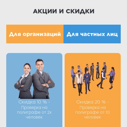
АКЦИИ И СКИДКИ
Для организаций
Для частных лиц
Получить скидку Вы
Получить скидку Вы
можете при
можете при
оформлении
оформлении
процедуры по
процедуры по
телефону +7 (8412) 39-
телефону +7 (8412) 39-
98-77 или заполнив
98-77 или заполнив
форму на сайте
форму на сайте
Скидка 10 %
Скидка 20 %
-
-
Проверка на
Проверка на
полиграфе от 2х
полиграфе от 10
человек
человек
Получить
Получить
скидку
скидку