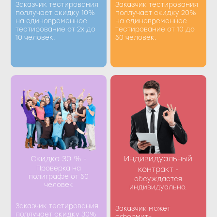
Заказчик тестирования
Заказчик тестирования
поллучает скидку 10%
поллучает скидку 20%
на единовременное
на единовременное
тестирование от 2х до
тестирование от 10 до
10 человек.
50 человек.
Получить скидку Вы
Оформить
можете при
индивидуальный
оформлении
контракт Вы можете по
процедуры по
телефону +7 (8412) 39-
телефону +7 (8412) 39-
98-77 или заполнив
98-77 или заполнив
форму на сайте
форму на сайте
Скидка 30 %
Индивидуальный
-
Проверка на
контракт
-
полиграфе от 50
Оформить
обсуждается
человек
Получить
контракт
индивидуально.
скидку
Заказчик тестирования
Заказчик может
поллучает скидку 30%
оформить