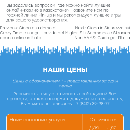
Вы задались вопросом, где можно найти лучшие
онлайн-казино в Казахстане? Позвоните нам по
горячей линии Pin-Up и мы рекомендуем лучшие игры
для вашего удовлетворения.
Навигация
Previous:
Gioca alla demo di
Next:
Gioca in Sicurezza sui
Crazy Time e scopri il brivido del
Migliori Siti Scommesse Stranieri
по
casinò online in Italia
Non AAMS: Guida per l’Italia
записям
НАШИ ЦЕНЫ
Цены с обозначением * - представленны за один
сеанс
Рассчитать точную стоимость необходимой Вам
проверки, а также оформить документы на ее оплату,
Вы можете по телефону +7 (8412) 39-98-77
Наименование услуги
Стоимость
Для
Для