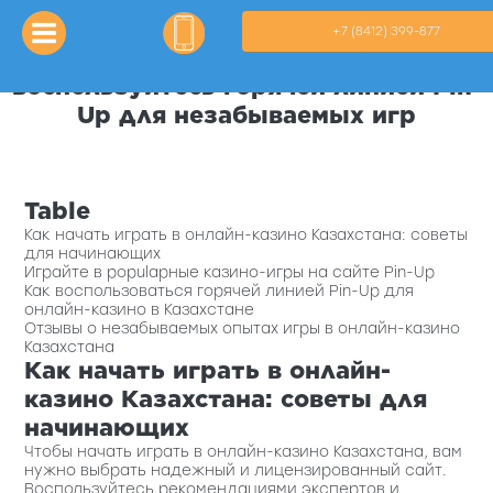
+7 (8412) 399-877
Детектор Лжи — услуги полиграфа в Пензе
Компания "Пенза Полиграф" рада предложить услуги по
Играйте в онлайн-казино Казахстана:
проведению проверки на детекторе лжи.
воспользуйтесь горячей линией Pin-
Up для незабываемых игр
Table
Как начать играть в онлайн-казино Казахстана: советы
для начинающих
Играйте в populaрные казино-игры на сайте Pin-Up
Как воспользоваться горячей линией Pin-Up для
онлайн-казино в Казахстане
Отзывы о незабываемых опытах игры в онлайн-казино
Казахстана
Как начать играть в онлайн-
казино Казахстана: советы для
начинающих
Чтобы начать играть в онлайн-казино Казахстана, вам
нужно выбрать надежный и лицензированный сайт.
Воспользуйтесь рекомендациями экспертов и