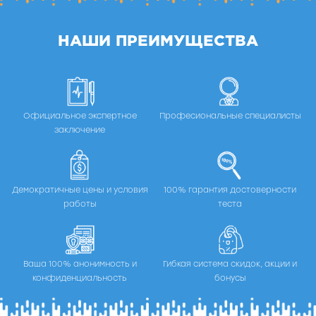
НАШИ ПРЕИМУЩЕСТВА
Официальное экспертное
Професиональные специалисты
заключение
Демократичные цены и условия
100% гарантия достоверности
работы
теста
Ваша 100% анонимность и
Гибкая система скидок, акции и
конфиденциальность
бонусы