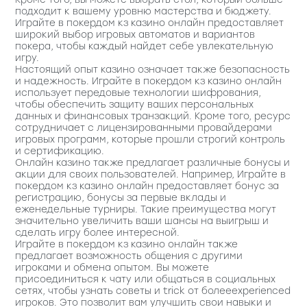
подходит к вашему уровню мастерства и бюджету.
Играйте в покердом кз казино онлайн предоставляет
широкий выбор игровых автоматов и вариантов
покера, чтобы каждый найдет себе увлекательную
игру.
Настоящий опыт казино означает также безопасность
и надежность. Играйте в покердом кз казино онлайн
использует передовые технологии шифрования,
чтобы обеспечить защиту ваших персональных
данных и финансовых транзакций. Кроме того, ресурс
сотрудничает с лицензированными провайдерами
игровых программ, которые прошли строгий контроль
и сертификацию.
Онлайн казино также предлагает различные бонусы и
акции для своих пользователей. Например, Играйте в
покердом кз казино онлайн предоставляет бонус за
регистрацию, бонусы за первые вклады и
еженедельные турниры. Такие преимущества могут
значительно увеличить ваши шансы на выигрыш и
сделать игру более интересной.
Играйте в покердом кз казино онлайн также
предлагает возможность общения с другими
игроками и обмена опытом. Вы можете
присоединиться к чату или общаться в социальных
сетях, чтобы узнать советы и trick от болееexperienced
игроков. Это позволит вам улучшить свои навыки и