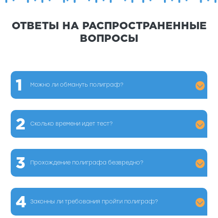
ОТВЕТЫ НА РАСПРОСТРАНЕННЫЕ
ВОПРОСЫ
1
Можно ли обмануть полиграф?
2
Сколько времени идет тест?
3
Прохождение полиграфа безвредно?
4
Законны ли требования пройти полиграф?