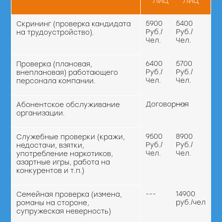
лиц
лиц
5900
5400
Скрининг (проверка кандидата
Руб./
Руб./
на трудоустройство).
Чел.
Чел.
6400
5700
Проверка (плановая,
Руб./
Руб./
внеплановая) работающего
Чел.
Чел.
персонала компании.
Договорная
---
Абонентское обслуживание
организации.
9500
8900
Служебные проверки (кражи,
Руб./
Руб./
недостачи, взятки,
Чел.
Чел.
употребление наркотиков,
азартные игры, работа на
конкурентов и т.п.)
---
14900
Семейная проверка (измена,
руб./чел
романы на стороне,
супружеская неверность)