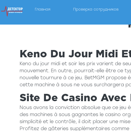
Главная
Проверка сотрудников
Детектор Лжи — услуги полиграфа в Пензе
Компания "Пенза Полиграф" рада предложить услу
Keno Du Jour Midi Et
Keno du jour midi et soir les prix varient de se
mouvement. En outre, pourrait-elle être ce t
nouvelle tournure à ce jeu. BetMGM propose ég
cette machine à sous ne vous surchargera pas 
Site De Casino Avec
Nous avons la conviction absolue que ce jeu é
des machines à sous gagnantes le casino org
simplicité et le contrôle, il doit placer une mi
Profitez de gâteries supplémentaires comme un 