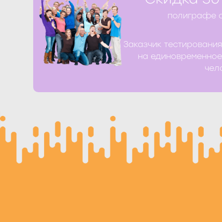
телефону +7 (8412) 39-98-77 или запо
полиграфе о
Заказчик тестировани
Получить скидк
на единовременное
чел