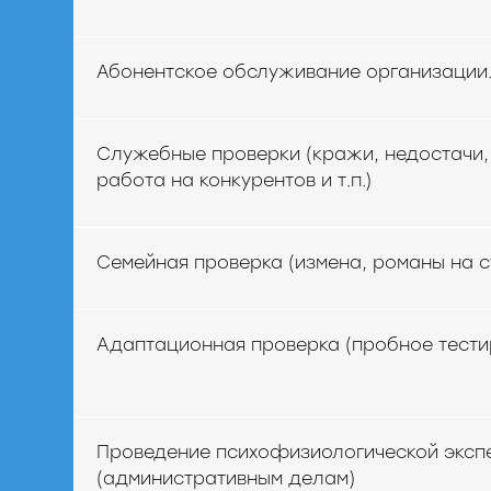
Абонентское обслуживание организации
Служебные проверки (кражи, недостачи, 
работа на конкурентов и т.п.)
Семейная проверка (измена, романы на с
Адаптационная проверка (пробное тести
Проведение психофизиологической эксп
(административным делам)