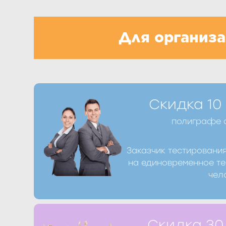
Для организ
Получить скидку Вы можете при оформ
Скидка 10
телефону +7 (8412) 39-98-77 или запо
полиграфе о
Заказчик тестировани
Получить скидк
на единовременное те
чел
Получить скидку Вы можете при оформ
Скидка 30