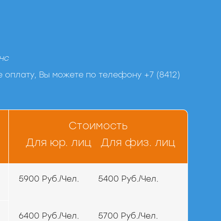
нс
 оплату, Вы можете по телефону +7 (8412)
Стоимость
Для юр. лиц
Для физ. лиц
5900 Руб./Чел.
5400 Руб./Чел.
6400 Руб./Чел.
5700 Руб./Чел.