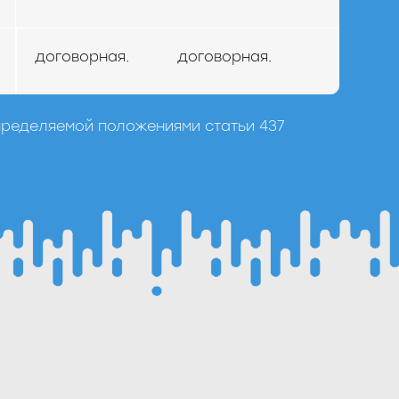
договорная.
договорная.
пределяемой положениями статьи 437