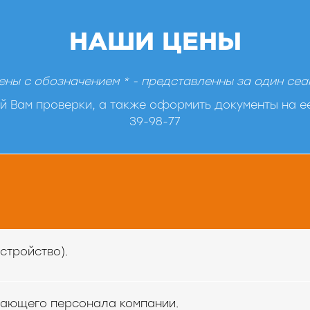
НАШИ ЦЕНЫ
ены с обозначением * - представленны за один сеа
 Вам проверки, а также оформить документы на ее
39-98-77
стройство).
тающего персонала компании.