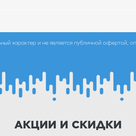
ный характер и не является публичной офертой, о
АКЦИИ И СКИДКИ