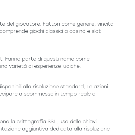
te del giocatore. Fattori come genere, vincita
comprende giochi classici a casinò e slot
bet. Fanno parte di questi nome come
na varietà di esperienze ludiche.
ponibili alla risoluzione standard. Le azioni
rtecipare a scommesse in tempo reale o
ono la crittografia SSL, uso delle chiavi
tazione aggiuntiva dedicata alla risoluzione