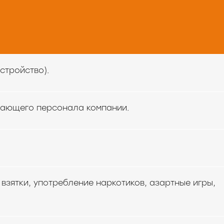
стройство).
тающего персонала компании.
.
взятки, употребление наркотиков, азартные игры,