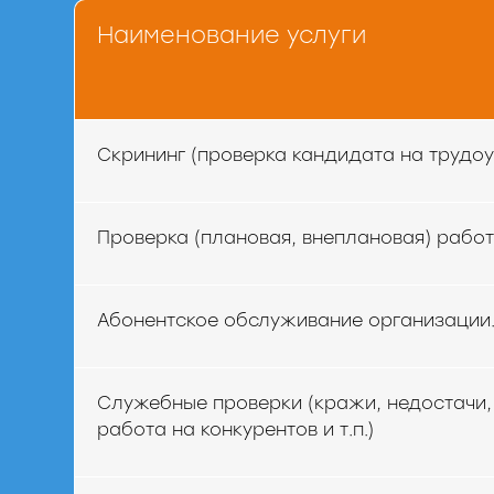
Наименование услуги
Скрининг (проверка кандидата на трудоу
Проверка (плановая, внеплановая) рабо
Абонентское обслуживание организации
Служебные проверки (кражи, недостачи, 
работа на конкурентов и т.п.)