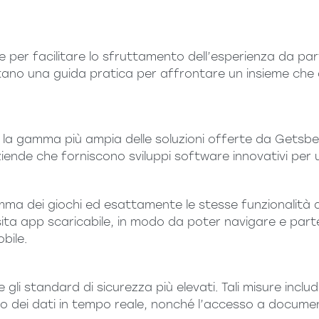
 per facilitare lo sfruttamento dell’esperienza da par
tano una guida pratica per affrontare un insieme che 
ta la gamma più ampia delle soluzioni offerte da Gets
ende che forniscono sviluppi software innovativi per u
ma dei giochi ed esattamente le stesse funzionalità dis
osita app scaricabile, in modo da poter navigare e pa
bile.
li standard di sicurezza più elevati. Tali misure includ
lo dei dati in tempo reale, nonché l’accesso a documen