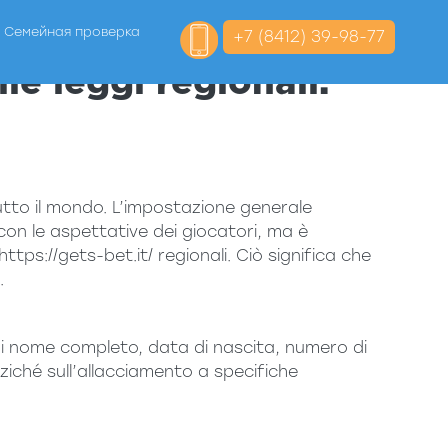
Семейная проверка
+7 (8412) 39-98-77
le leggi regionali.
tto il mondo. L’impostazione generale
con le aspettative dei giocatori, ma è
https://gets-bet.it/
regionali. Ciò significa che
.
 cui nome completo, data di nascita, numero di
nziché sull’allacciamento a specifiche