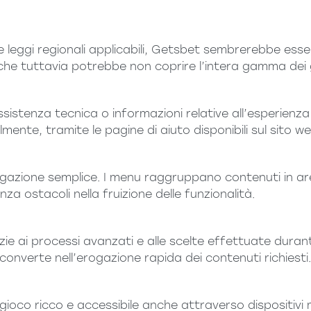
iche leggi regionali applicabili, Getsbet sembrerebbe es
 che tuttavia potrebbe non coprire l’intera gamma dei g
ssistenza tecnica o informazioni relative all’esperienz
mente, tramite le pagine di aiuto disponibili sul sito we
vigazione semplice. I menu raggruppano contenuti in ar
za ostacoli nella fruizione delle funzionalità.
ie ai processi avanzati e alle scelte effettuate durante
converte nell’erogazione rapida dei contenuti richiesti
oco ricco e accessibile anche attraverso dispositivi m