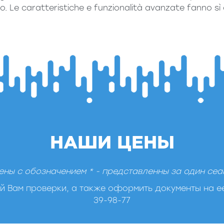
ioco. Le caratteristiche e funzionalità avanzate fanno sì
НАШИ ЦЕНЫ
ены с обозначением * - представленны за один сеа
 Вам проверки, а также оформить документы на ее
39-98-77