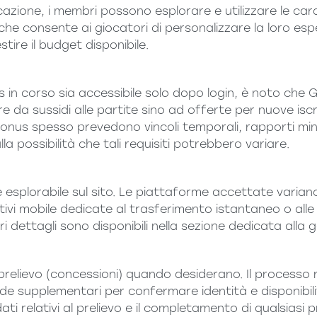
zione, i membri possono esplorare e utilizzare le car
che consente ai giocatori di personalizzare la loro es
tire il budget disponibile.
 in corso sia accessibile solo dopo login, è noto che
e da sussidi alle partite sino ad offerte per nuove isc
ei bonus spesso prevedono vincoli temporali, rapporti m
a possibilità che tali requisiti potrebbero variare.
 è esplorabile sul sito. Le piattaforme accettate varian
tivi mobile dedicate al trasferimento istantaneo o alle r
i dettagli sono disponibili nella sezione dedicata alla g
il prelievo (concessioni) quando desiderano. Il processo 
de supplementari per confermare identità e disponibilità
ati relativi al prelievo e il completamento di qualsia