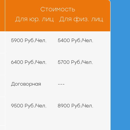
Стоимость
Для юр. лиц
Для физ. лиц
5900 Руб./Чел.
5400 Руб./Чел.
6400 Руб./Чел.
5700 Руб./Чел.
Договорная
---
9500 Руб./Чел.
8900 Руб./Чел.