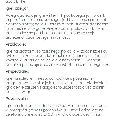
uporabnike.
Igre kategorij
Poleg klasifikacije igre v številnih podkategorijah, bralnik
priporoča različnemu vrstu iger (od tradicionalnim tableti
do video slotov) tako z ustreznimi bonusi kot s prednostmi
posamezne kategorje. Prezentacija igralcev v odprtem
prostoru kazino priljubljenosti lahko izenačite svojo
ustrezeno razdelitev iger in varnosti.
Prizidovalec
Igre na platformi so različnega poročila — izdatih izdelkov
avtomatik za zabavo, slot machineje (znane kot «škatel s
kovanci»), ali druge stvari v igralnem salonu. Prednost
dodatka pridružuje širšo zmožnost izbiranja različnega iger.
Prispevajalec
Igre na spletnem mestu so podprte s posamičnim
programu za upravljanje in razvoj kazino igre. Prizidovalec
igralcev je združen z dolgoletno uspešnostjo več znanih
ponujalcev iger.
Povezovalnik
Igre na platformi so dostopne tudi v mobilnem programu,
ki omogoča prenos uporabniške izkustva kazino igre na
telefonski urejevalec z iOS in Android operacijami. Za