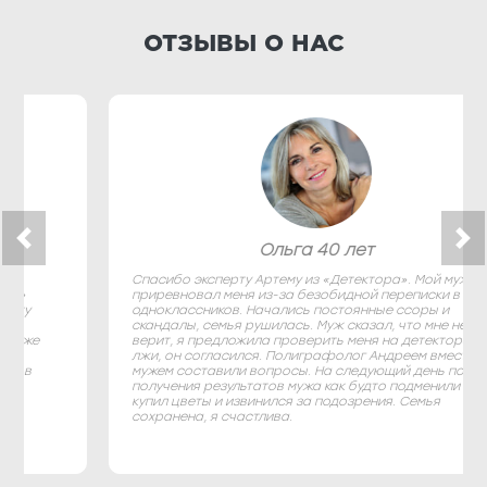
ОТЗЫВЫ О НАС
Ольга 40 лет
Спасибо эксперту Артему из «Детектора». Мой муж
приревновал меня из-за безобидной переписки в чате
одноклассников. Начались постоянные ссоры и
скандалы, семья рушилась. Муж сказал, что мне не
верит, я предложила проверить меня на детекторе
лжи, он согласился. Полиграфолог Андреем вместе с
мужем составили вопросы. На следующий день после
получения результатов мужа как будто подменили –
купил цветы и извинился за подозрения. Семья
сохранена, я счастлива.