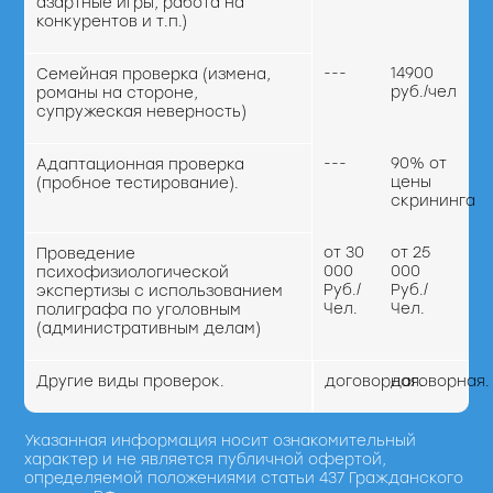
азартные игры, работа на
конкурентов и т.п.)
---
14900
Семейная проверка (измена,
руб./чел
романы на стороне,
супружеская неверность)
---
90% от
Адаптационная проверка
цены
(пробное тестирование).
скрининга
от 30
от 25
Проведение
000
000
психофизиологической
Руб./
Руб./
экспертизы с использованием
Чел.
Чел.
полиграфа по уголовным
(административным делам)
Другие виды проверок.
договорная.
договорная.
Указанная информация носит ознакомительный
характер и не является публичной офертой,
определяемой положениями статьи 437 Гражданского