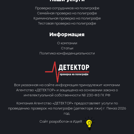
Проверка сотрудников на полиграфе
Семейная проверка на полиграфе
Криминальная проверка на полиграфе
Тестовая проверка на полиграфе
Информация
О компании
Статьи
Политика конфиденциальности
Вся указанная на сайте информация принадлежит компании
Агентство «ДЕТЕКТОР» и защищена на основании закона о
интелектуальной собственности № 230-ФЗ ГК РФ
Компания Агентство «ДЕТЕКТОР» предоставляет услуги по
проведению проверок на полиграфе (детекторе лжи) г. Пенза 2026
год.
Сайт разработан в ИдеЯ