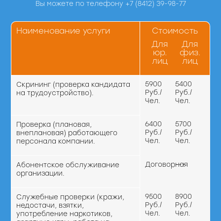
Вы можете по телефону +7 (8412) 39-98-77
Наименование услуги
Стоимость
Для
Для
юр.
физ.
лиц
лиц
5900
5400
Скрининг (проверка кандидата
Руб./
Руб./
на трудоустройство).
Чел.
Чел.
6400
5700
Проверка (плановая,
Руб./
Руб./
внеплановая) работающего
Чел.
Чел.
персонала компании.
Договорная
---
Абонентское обслуживание
организации.
9500
8900
Служебные проверки (кражи,
Руб./
Руб./
недостачи, взятки,
Чел.
Чел.
употребление наркотиков,