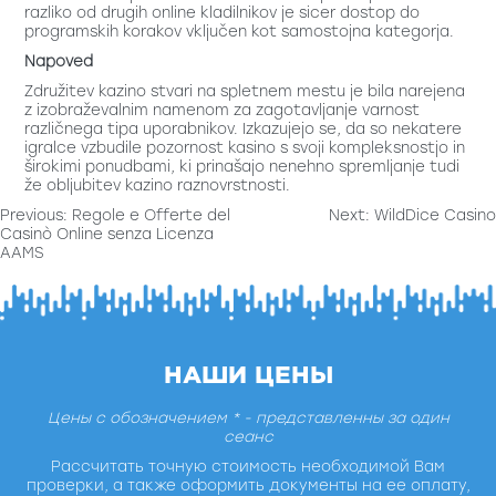
razliko od drugih online kladilnikov je sicer dostop do
programskih korakov vključen kot samostojna kategorja.
Napoved
Združitev kazino stvari na spletnem mestu je bila narejena
z izobraževalnim namenom za zagotavljanje varnost
različnega tipa uporabnikov. Izkazujejo se, da so nekatere
igralce vzbudile pozornost kasino s svoji kompleksnostjo in
širokimi ponudbami, ki prinašajo nenehno spremljanje tudi
že obljubitev kazino raznovrstnosti.
Навигация
Previous:
Regole e Offerte del
Next:
WildDice Casino
Casinò Online senza Licenza
по
AAMS
записям
НАШИ ЦЕНЫ
Цены с обозначением * - представленны за один
сеанс
Рассчитать точную стоимость необходимой Вам
проверки, а также оформить документы на ее оплату,