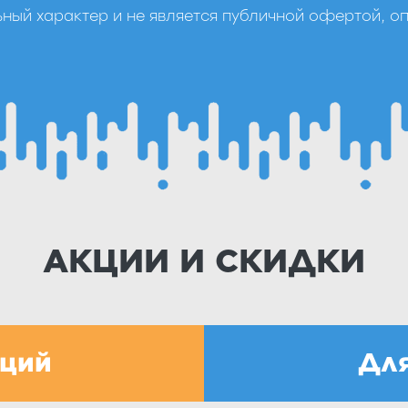
ный характер и не является публичной офертой, о
АКЦИИ И СКИДКИ
аций
Для