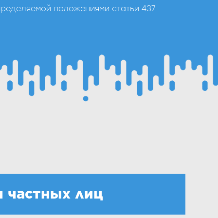
пределяемой положениями статьи 437
 частных лиц