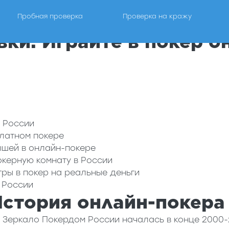
Пробная проверка
Проверка на кражу
ки: Играйте в покер о
ги по проведению проверки на детекторе лжи.
в России
платном покере
ышей в онлайн-покере
окерную комнату в России
ры в покер на реальные деньги
в России
История онлайн-покера
в
Зеркало Покердом
России началась в конце 2000-х