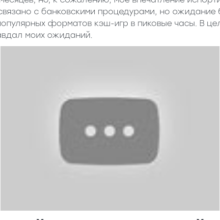
 связано с банковскими процедурами, но ожидание 
опулярных форматов кэш-игр в пиковые часы. В цел
авдал моих ожиданий.