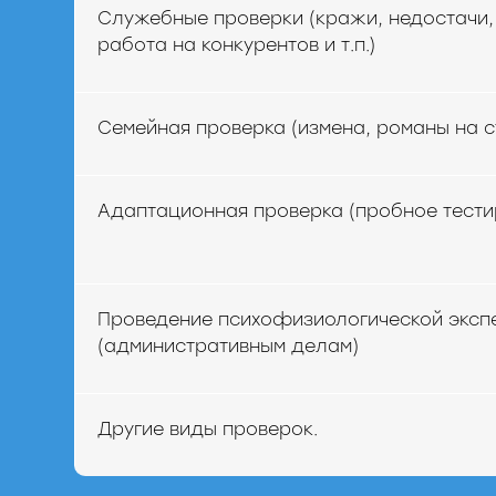
Служебные проверки (кражи, недостачи, 
работа на конкурентов и т.п.)
Семейная проверка (измена, романы на с
Адаптационная проверка (пробное тести
Проведение психофизиологической эксп
(административным делам)
Другие виды проверок.