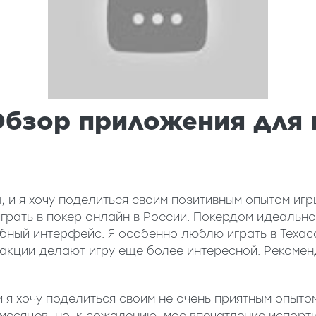
Обзор приложения для 
а, и я хочу поделиться своим позитивным опытом игр
грать в покер онлайн в России. Покердом идеально
бный интерфейс. Я особенно люблю играть в Техасс
 акции делают игру еще более интересной. Рекоме
 и я хочу поделиться своим не очень приятным опыто
 месяцев, но, к сожалению, мое впечатление испорт