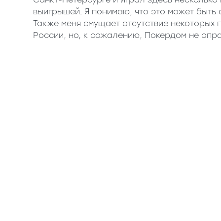
выигрышей. Я понимаю, что это может быть
Также меня смущает отсутствие некоторых п
России, но, к сожалению, Покердом не опр