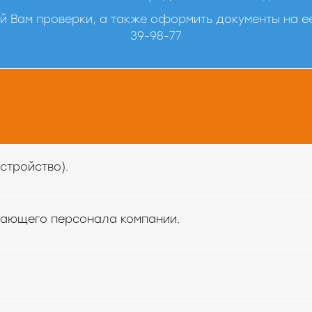
 Вам проверки, а также оформить документы на ее
39-98-77
стройство).
тающего персонала компании.
.