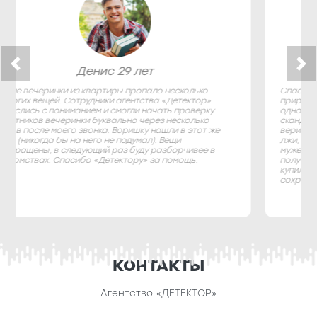
Ольга 40 лет
Спасибо эксперту Артему из «Детектора». Мой муж
приревновал меня из-за безобидной переписки в чате
одноклассников. Начались постоянные ссоры и
скандалы, семья рушилась. Муж сказал, что мне не
верит, я предложила проверить меня на детекторе
лжи, он согласился. Полиграфолог Андреем вместе с
мужем составили вопросы. На следующий день после
получения результатов мужа как будто подменили –
купил цветы и извинился за подозрения. Семья
сохранена, я счастлива.
КОНТАКТЫ
Агентство «ДЕТЕКТОР»