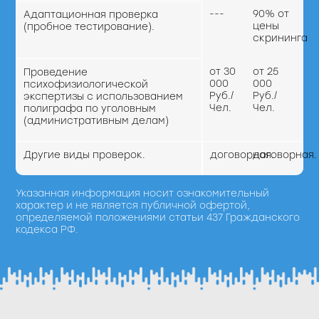
---
90% от
Адаптационная проверка
цены
(пробное тестирование).
скрининга
от 30
от 25
Проведение
000
000
психофизиологической
Руб./
Руб./
экспертизы с использованием
Чел.
Чел.
полиграфа по уголовным
(административным делам)
Другие виды проверок.
договорная.
договорная.
Указанная информация носит ознакомительный
характер и не является публичной офертой,
определяемой положениями статьи 437 Гражданского
кодекса РФ.