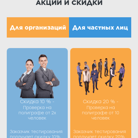
АКЦИИ И СКИДКИ
Для организаций
Для частных лиц
Получить скидку Вы
Получить скидку Вы
можете при
можете при
оформлении
оформлении
процедуры по
процедуры по
телефону +7 (8412) 39-
телефону +7 (8412) 39-
98-77 или заполнив
98-77 или заполнив
форму на сайте
форму на сайте
Скидка 10 %
Скидка 20 %
-
-
Проверка на
Проверка на
полиграфе от 2х
полиграфе от 10
человек
человек
Получить
Получить
скидку
скидку
Заказчик тестирования
Заказчик тестирования
поллучает скидку 10%
поллучает скидку 20%