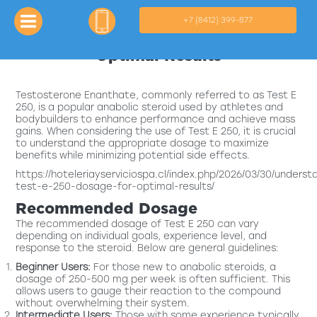
+7 (8412) 399-877
Детектор Лжи — услуги полиграфа в Пензе
Компания "Пенза Полиграф" рада предложить услуги по
Understanding Test E 250 Dosage for
проведению проверки на детекторе лжи.
Optimal Results
Testosterone Enanthate, commonly referred to as Test E
250, is a popular anabolic steroid used by athletes and
bodybuilders to enhance performance and achieve mass
gains. When considering the use of Test E 250, it is crucial
to understand the appropriate dosage to maximize
benefits while minimizing potential side effects.
https://hoteleriayserviciospa.cl/index.php/2026/03/30/underst
test-e-250-dosage-for-optimal-results/
Recommended Dosage
The recommended dosage of Test E 250 can vary
depending on individual goals, experience level, and
response to the steroid. Below are general guidelines:
Beginner Users:
For those new to anabolic steroids, a
dosage of 250-500 mg per week is often sufficient. This
allows users to gauge their reaction to the compound
without overwhelming their system.
Intermediate Users:
Those with some experience typically