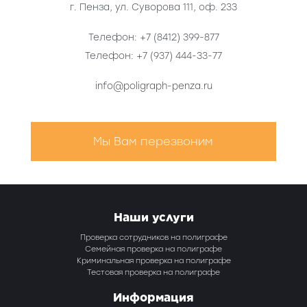
г. Пенза
,
ул. Суворова 111, оф. 233
Телефон:
+7 (8412) 399-877
Телефон:
+7 (937) 444-33-77
info@poligraph-penza.ru
Мы Вам перезвоним
Наши услуги
Проверка сотрудников на полиграфе
Семейная проверка на полиграфе
Криминальная проверка на полиграфе
Тестовая проверка на полиграфе
Информация