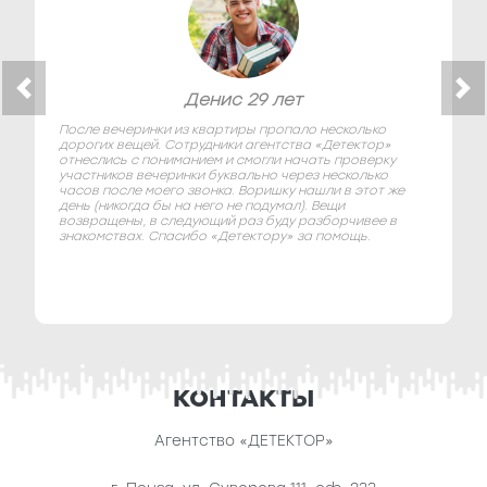
Денис 29 лет
После вечеринки из квартиры пропало несколько
дорогих вещей. Сотрудники агентства «Детектор»
отнеслись с пониманием и смогли начать проверку
участников вечеринки буквально через несколько
часов после моего звонка. Воришку нашли в этот же
день (никогда бы на него не подумал). Вещи
возвращены, в следующий раз буду разборчивее в
знакомствах. Спасибо «Детектору» за помощь.
КОНТАКТЫ
Агентство «ДЕТЕКТОР»