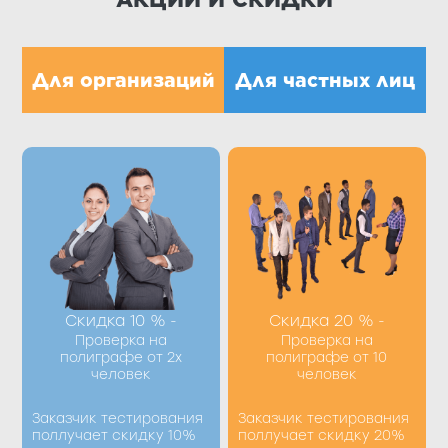
Для организаций
Для частных лиц
Получить скидку Вы
Получить скидку Вы
можете при
можете при
оформлении
оформлении
процедуры по
процедуры по
телефону +7 (8412) 39-
телефону +7 (8412) 39-
98-77 или заполнив
98-77 или заполнив
форму на сайте
форму на сайте
Скидка 10 %
Скидка 20 %
-
-
Проверка на
Проверка на
полиграфе от 2х
полиграфе от 10
человек
человек
Получить
Получить
скидку
скидку
Заказчик тестирования
Заказчик тестирования
поллучает скидку 10%
поллучает скидку 20%