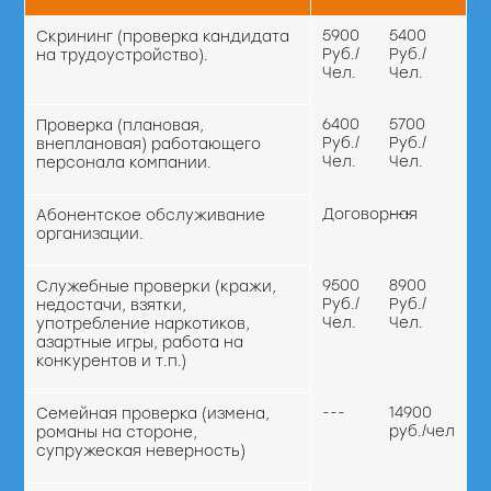
5900
5400
Скрининг (проверка кандидата
Руб./
Руб./
на трудоустройство).
Чел.
Чел.
6400
5700
Проверка (плановая,
Руб./
Руб./
внеплановая) работающего
Чел.
Чел.
персонала компании.
Договорная
---
Абонентское обслуживание
организации.
9500
8900
Служебные проверки (кражи,
Руб./
Руб./
недостачи, взятки,
Чел.
Чел.
употребление наркотиков,
азартные игры, работа на
конкурентов и т.п.)
---
14900
Семейная проверка (измена,
руб./чел
романы на стороне,
супружеская неверность)