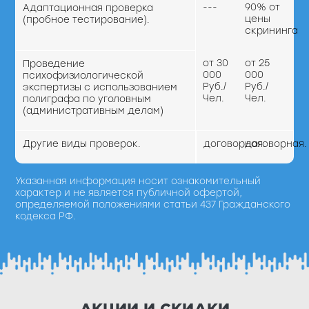
---
90% от
Адаптационная проверка
цены
(пробное тестирование).
скрининга
от 30
от 25
Проведение
000
000
психофизиологической
Руб./
Руб./
экспертизы с использованием
Чел.
Чел.
полиграфа по уголовным
(административным делам)
Другие виды проверок.
договорная.
договорная.
Указанная информация носит ознакомительный
характер и не является публичной офертой,
определяемой положениями статьи 437 Гражданского
кодекса РФ.
АКЦИИ И СКИДКИ