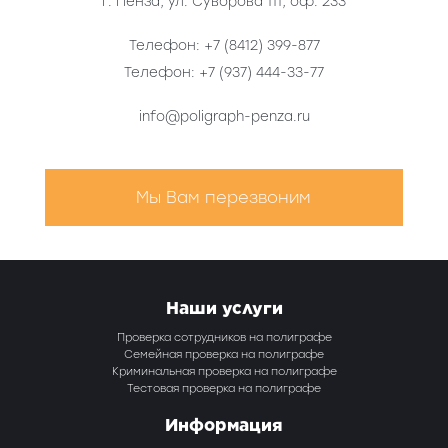
г. Пенза
,
ул. Суворова 111, оф. 233
Телефон:
+7 (8412) 399-877
Телефон:
+7 (937) 444-33-77
info@poligraph-penza.ru
Мы Вам перезвоним
Наши услуги
Проверка сотрудников на полиграфе
Семейная проверка на полиграфе
Криминальная проверка на полиграфе
Тестовая проверка на полиграфе
Информация