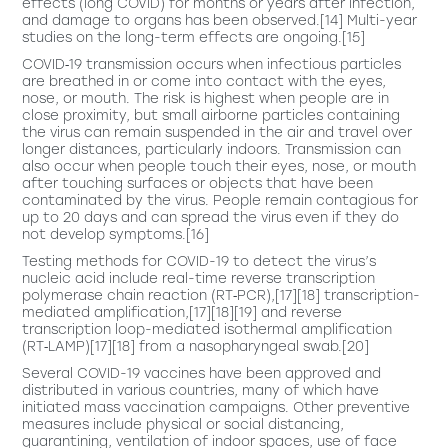
effects (long COVID) for months or years after infection,
and damage to organs has been observed.[14] Multi-year
studies on the long-term effects are ongoing.[15]
COVID‑19 transmission occurs when infectious particles
are breathed in or come into contact with the eyes,
nose, or mouth. The risk is highest when people are in
close proximity, but small airborne particles containing
the virus can remain suspended in the air and travel over
longer distances, particularly indoors. Transmission can
also occur when people touch their eyes, nose, or mouth
after touching surfaces or objects that have been
contaminated by the virus. People remain contagious for
up to 20 days and can spread the virus even if they do
not develop symptoms.[16]
Testing methods for COVID-19 to detect the virus’s
nucleic acid include real-time reverse transcription
polymerase chain reaction (RT‑PCR),[17][18] transcription-
mediated amplification,[17][18][19] and reverse
transcription loop-mediated isothermal amplification
(RT‑LAMP)[17][18] from a nasopharyngeal swab.[20]
Several COVID-19 vaccines have been approved and
distributed in various countries, many of which have
initiated mass vaccination campaigns. Other preventive
measures include physical or social distancing,
quarantining, ventilation of indoor spaces, use of face