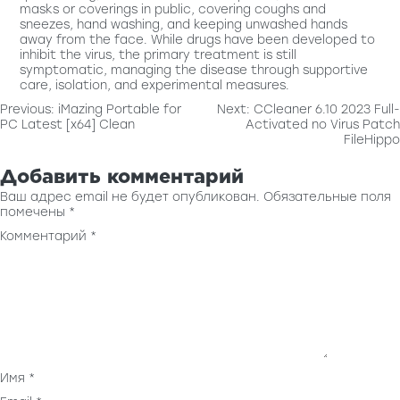
masks or coverings in public, covering coughs and
sneezes, hand washing, and keeping unwashed hands
away from the face. While drugs have been developed to
inhibit the virus, the primary treatment is still
symptomatic, managing the disease through supportive
care, isolation, and experimental measures.
Навигация
Previous:
iMazing Portable for
Next:
CCleaner 6.10 2023 Full-
PC Latest [x64] Clean
Activated no Virus Patch
по
FileHippo
записям
Добавить комментарий
Ваш адрес email не будет опубликован.
Обязательные поля
помечены
*
Комментарий
*
Имя
*