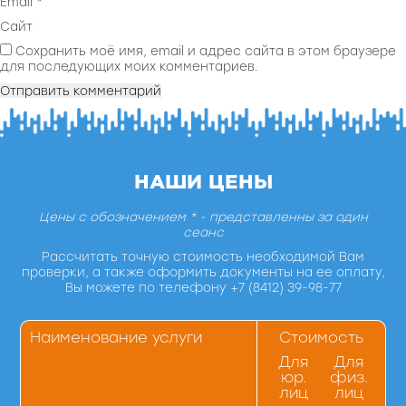
Email
*
Сайт
Сохранить моё имя, email и адрес сайта в этом браузере
для последующих моих комментариев.
НАШИ ЦЕНЫ
Цены с обозначением * - представленны за один
сеанс
Рассчитать точную стоимость необходимой Вам
проверки, а также оформить документы на ее оплату,
Вы можете по телефону +7 (8412) 39-98-77
Наименование услуги
Стоимость
Для
Для
юр.
физ.
лиц
лиц