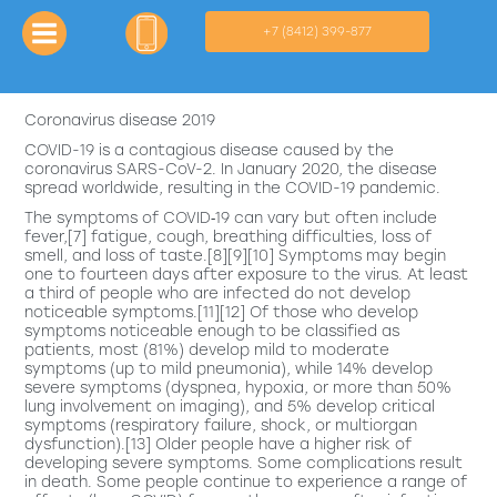
+7 (8412) 399-877
Детектор Лжи — услуги полиграфа в Пензе
Компания "Пенза Полиграф" рада предложить услуги по
Coronavirus disease 2019
проведению проверки на детекторе лжи.
Coronavirus disease 2019
COVID-19
is a contagious disease caused by the
coronavirus SARS-CoV-2. In January 2020, the disease
spread worldwide, resulting in the COVID-19 pandemic.
The symptoms of COVID‑19 can vary but often include
fever,[7] fatigue, cough, breathing difficulties, loss of
smell, and loss of taste.[8][9][10] Symptoms may begin
one to fourteen days after exposure to the virus. At least
a third of people who are infected do not develop
noticeable symptoms.[11][12] Of those who develop
symptoms noticeable enough to be classified as
patients, most (81%) develop mild to moderate
symptoms (up to mild pneumonia), while 14% develop
severe symptoms (dyspnea, hypoxia, or more than 50%
lung involvement on imaging), and 5% develop critical
symptoms (respiratory failure, shock, or multiorgan
dysfunction).[13] Older people have a higher risk of
developing severe symptoms. Some complications result
in death. Some people continue to experience a range of