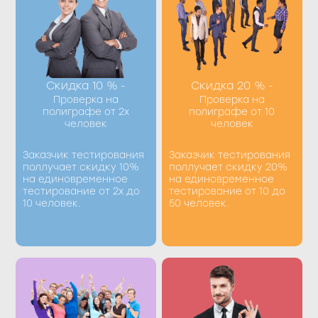
можете при
можете при
оформлении
оформлении
процедуры по
процедуры по
телефону +7 (8412) 39-
телефону +7 (8412) 39-
98-77 или заполнив
98-77 или заполнив
форму на сайте
форму на сайте
Скидка 10 %
Скидка 20 %
-
-
Проверка на
Проверка на
полиграфе от 2х
полиграфе от 10
человек
человек
Получить
Получить
скидку
скидку
Заказчик тестирования
Заказчик тестирования
поллучает скидку 10%
поллучает скидку 20%
на единовременное
на единовременное
тестирование от 2х до
тестирование от 10 до
10 человек.
50 человек.
Получить скидку Вы
Оформить
можете при
индивидуальный
оформлении
контракт Вы можете по