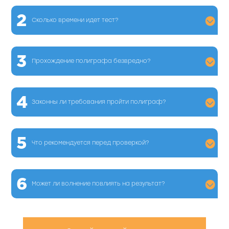
2
Сколько времени идет тест?
3
Прохождение полиграфа безвредно?
4
Законны ли требования пройти полиграф?
5
Что рекомендуется перед проверкой?
6
Может ли волнение повлиять на результат?