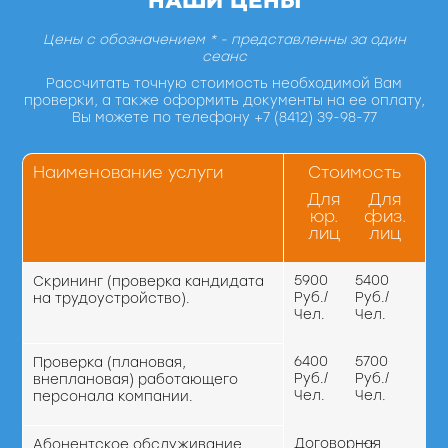
НАШИ ЦЕНЫ
Цены с обозначением * - представленны за один
сеанс
Рассчитать точную стоимость необходимой Вам
проверки, а также оформить документы на ее оплату,
Вы можете по телефону +7 (8412) 39-98-77
Наименование услуги
Стоимость
Для
Для
юр.
физ.
лиц
лиц
5900
5400
Скрининг (проверка кандидата
Руб./
Руб./
на трудоустройство).
Чел.
Чел.
6400
5700
Проверка (плановая,
Руб./
Руб./
внеплановая) работающего
Чел.
Чел.
персонала компании.
Договорная
---
Абонентское обслуживание