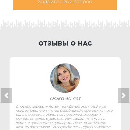
Задайте свой вопрос
ОТЗЫВЫ О НАС
Ольга 40 лет
Спасибо эксперту Артему из «Детектора». Мой муж
приревновал меня из-за безобидной переписки в чате
одноклассников. Начались постоянные ссоры и
скандалы, семья рушилась. Муж сказал, что мне не
верит, я предложила проверить меня на детекторе
лжи, он согласился. Полиграфолог Андреем вместе с