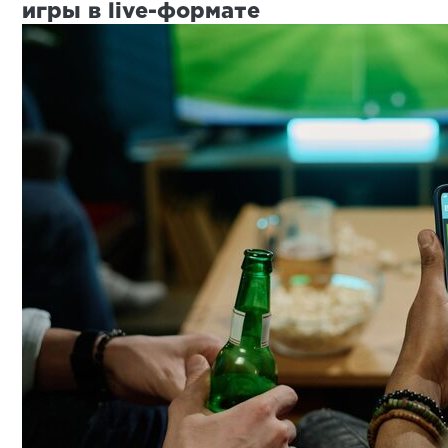
игры в live-формате