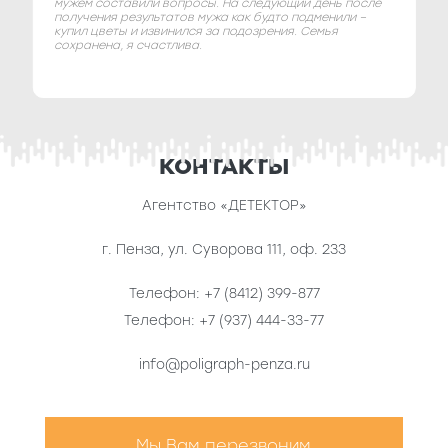
мужем составили вопросы. На следующий день после
получения результатов мужа как будто подменили –
купил цветы и извинился за подозрения. Семья
сохранена, я счастлива.
КОНТАКТЫ
Агентство «ДЕТЕКТОР»
г. Пенза
,
ул. Суворова 111, оф. 233
Телефон:
+7 (8412) 399-877
Телефон:
+7 (937) 444-33-77
info@poligraph-penza.ru
Мы Вам перезвоним