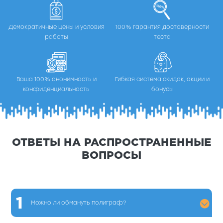
Демократичные цены и условия
100% гарантия достоверности
работы
теста
Ваша 100% анонимность и
Гибкая система скидок, акции и
конфиденциальность
бонусы
ОТВЕТЫ НА РАСПРОСТРАНЕННЫЕ
ВОПРОСЫ
1
Можно ли обмануть полиграф?