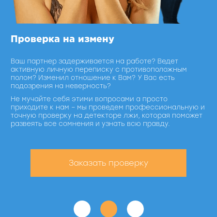
Проверка на измену
П
Ваш партнер задерживается на работе? Ведет
Хо
активную личную переписку с противоположным
Ре
полом? Изменил отношение к Вам? У Вас есть
се
подозрения на неверность?
То
Не мучайте себя этими вопросами а просто
пр
приходите к нам – мы проведем профессиональную и
ко
точную проверку на детекторе лжи, которая поможет
от
развеять все сомнения и узнать всю правду.
Заказать проверку