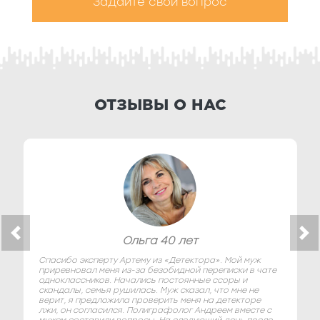
Задайте свой вопрос
ОТЗЫВЫ О НАС
Ольга 40 лет
Спасибо эксперту Артему из «Детектора». Мой муж
приревновал меня из-за безобидной переписки в чате
одноклассников. Начались постоянные ссоры и
скандалы, семья рушилась. Муж сказал, что мне не
верит, я предложила проверить меня на детекторе
лжи, он согласился. Полиграфолог Андреем вместе с