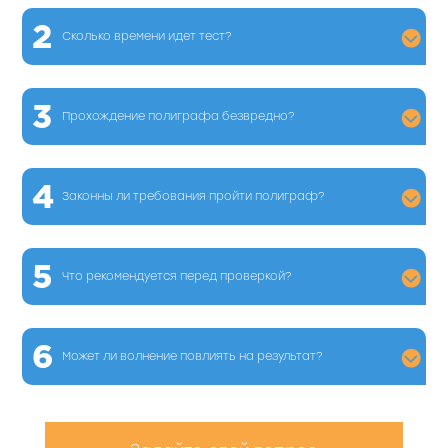
2
Сколько времени идет тест?
3
Прохождение полиграфа безвредно?
4
Законны ли требования пройти полиграф?
5
Что рекомендуется перед проверкой?
6
Может ли волнение повлиять на результат?