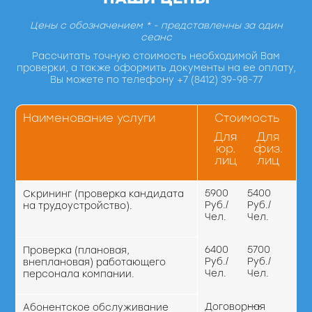
Цены с обозначением * - представленны за один
сеанс
Рассчитать точную стоимость необходимой Вам
проверки, а также оформить документы на ее оплату,
Вы можете по телефону +7 (8412) 39-98-77
Наименование услуги
Стоимость
Для
Для
юр.
физ.
лиц
лиц
5900
5400
Скрининг (проверка кандидата
Руб./
Руб./
на трудоустройство).
Чел.
Чел.
6400
5700
Проверка (плановая,
Руб./
Руб./
внеплановая) работающего
Чел.
Чел.
персонала компании.
Договорная
---
Абонентское обслуживание